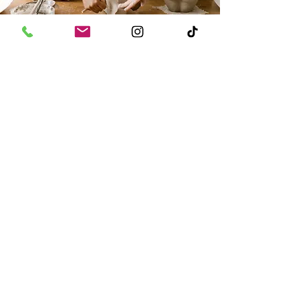
Puro relax
Nelle cupole immerse nella natura
è possibile rilassarsi nella vasca
idromassaggio all’aperto, godere