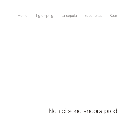
Home
Il glamping
Le cupole
Esperienze
Cons
Non ci sono ancora prodo